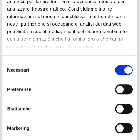
annunci, per fornire funzionalità dei social media e per
analizzare il nostro traffico. Condividiamo inoltre
informazioni sul modo in cui utilizza il nostro sito con i
nostri partner che si occupano di analisi dei dati web,
pubblicità e social media, i quali potrebbero combinarle
con altre informazioni che ha fornito loro o che hanno
raccolto dal suo utilizzo dei loro servizi.
S
Necessari
e
NEWS
l
e
Preferenze
4 GIUGNO 2024
z
La nuova fresatrice a 5 assi in
i
o
Statistiche
continuo
n
e
Marketing
d
Nuovo arrivo nel parco macchine di EMG
e