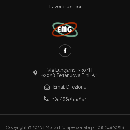
Lavora con noi
Via Lungarno, 330/H
52028 Terranuova B.ni (Ar)
Email Direzione
+390559199894
Copyright © 2023 EMG S.r.l. Unipersonale p.i. 01824800518