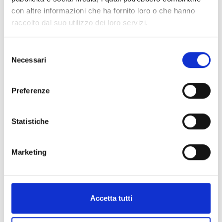
con altre informazioni che ha fornito loro o che hanno
raccolto dal suo utilizzo dei loro servizi.
S
Necessari
e
l
e
Preferenze
z
i
o
Statistiche
n
e
Marketing
d
e
l
c
Accetta tutti
o
n