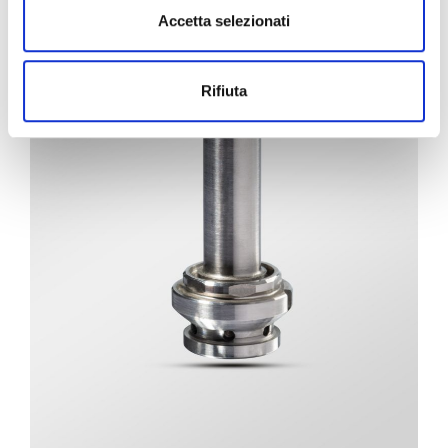
s
Accetta selezionati
e
n
s
Rifiuta
o