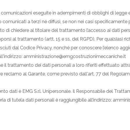
 comunicazioni eseguite in adempimenti di obblighi di legge e c
omunicati a terzi né diffusi, se non nei casi specificamente pr
ritto di chiedere al titolare del trattamento l’accesso ai dati per
porsi al trattamento (artt. 15 e ss. del RGPD). Per qualsiasi ri
onosciuti dal Codice Privacy, nonché per conoscere l’elenco aggio
 all'indirizzo: amministrazione@emgcostruzionimeccaniche.it
he il trattamento dei dati personali a loro riferiti effettuato 
re reclamo al Garante, come previsto dall'art. 77 del Regolame
mento dati è EMG S.r.l. Unipersonale. Il Responsabile del Trattamen
ateria di tutela dati personali è raggiungibile all’indirizzo: a