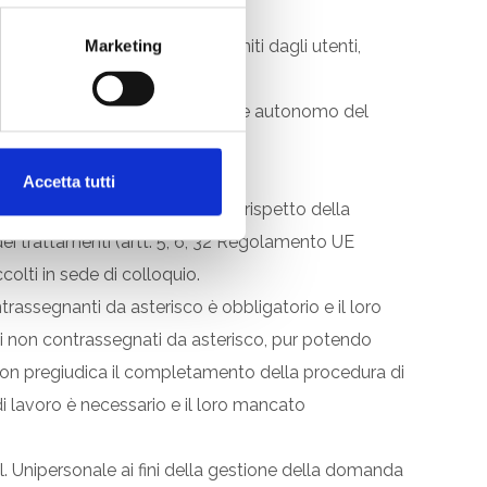
personali, volontariamente forniti dagli utenti,
Marketing
 Unipersonale in qualità di titolare autonomo del
Accetta tutti
MG S.r.l. Unipersonale nel pieno rispetto della
à dei trattamenti (artt. 5, 6, 32 Regolamento UE
colti in sede di colloquio.
trassegnanti da asterisco è obbligatorio e il loro
pi non contrassegnati da asterisco, pur potendo
e non pregiudica il completamento della procedura di
di lavoro è necessario e il loro mancato
r.l. Unipersonale ai fini della gestione della domanda