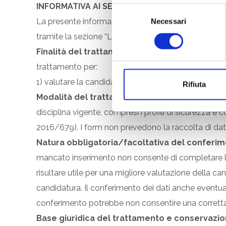
INFORMATIVA AI SENSI DELL’ART. 13 DEL REG
S
La presente informativa, resa agli interessati ai sen
Necessari
e
l
tramite la sezione “Lavora con noi” del sito www.e
e
Finalità del trattamento
: I suoi dati personali c
z
trattamento per:
i
1) valutare la candidatura; 2) gestire i colloqui di lav
o
Rifiuta
n
Modalità del trattamento
: I dati personali comu
e
disciplina vigente, compresi i profili di sicurezza e 
d
2016/679). I form non prevedono la raccolta di dati pa
e
Natura obbligatoria/facoltativa del conferim
l
c
mancato inserimento non consente di completare la c
o
risultare utile per una migliore valutazione della 
n
candidatura. Il conferimento dei dati anche eventual
s
conferimento potrebbe non consentire una corretta
e
n
Base giuridica del trattamento e conservazio