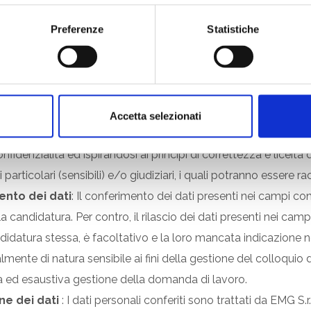
OLAMENTO UE 2016/679
si dell’art. 13 del Regolamento (UE) 2017/679 si applica ai dati 
Preferenze
Statistiche
mgcostruzionimeccaniche.it.
onferiti nei form di compilazione verranno trattati da EMG S.r.l.
oro.
Accetta selezionati
ni conferiti sono trattati in forma cartacea ed elettronica da E
confidenzialità ed ispirandosi ai principi di correttezza e liceit
rticolari (sensibili) e/o giudiziari, i quali potranno essere rac
ento dei dati
: Il conferimento dei dati presenti nei campi con
andidatura. Per contro, il rilascio dei dati presenti nei cam
candidatura stessa, è facoltativo e la loro mancata indicazion
mente di natura sensibile ai fini della gestione del colloquio 
 ed esaustiva gestione della domanda di lavoro.
ne dei dati
: I dati personali conferiti sono trattati da EMG S.