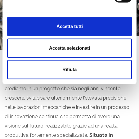
d
e
l
c
Accetta tutti
o
n
s
Accetta selezionati
e
n
s
Rifiuta
o
Il nostro parco macchine è in continua evoluzione,
crediamo in un progetto che sia negli anni vincente:
crescere, sviluppare ulteriormente l’elevata precisione
nelle lavorazioni meccaniche e investire in un processo
di innovazione continua che permetta di avere una
visione sul futuro, realizzabile grazie ad una realtà
produttiva fortemente specializzata.
Situata in