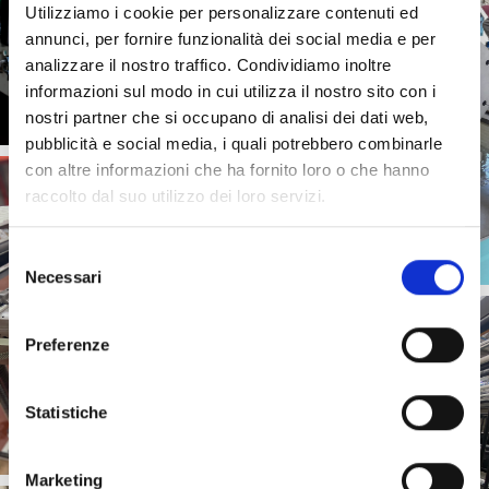
Utilizziamo i cookie per personalizzare contenuti ed
annunci, per fornire funzionalità dei social media e per
analizzare il nostro traffico. Condividiamo inoltre
informazioni sul modo in cui utilizza il nostro sito con i
nostri partner che si occupano di analisi dei dati web,
pubblicità e social media, i quali potrebbero combinarle
con altre informazioni che ha fornito loro o che hanno
raccolto dal suo utilizzo dei loro servizi.
S
Necessari
e
l
e
Preferenze
z
i
o
Statistiche
n
e
Marketing